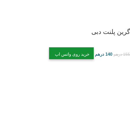
گرین پلنت دبی
140
درهم
خرید روی واتس اپ
155
درهم