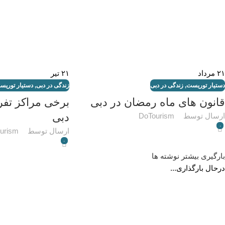
۲۱
مرداد
۲۱
تیر
دستیار توریست
,
زندگی در دبی
زندگی در دبی
,
دستیار توریس
قانون های ماه رمضان در دبی
برخی مراکز تفر
دبی
ارسال توسط
DoTourism
۰
ارسال توسط
urism
۰
بارگیری بیشتر نوشته ها
درحال بارگذاری...