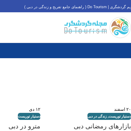
دشگری | Do Tourism ( راهنمای جامع تفریح و زندگی در دبی )
۲۰
اسفند
۱۲
دی
دستیار توریست
,
زندگی در دبی
دستیار توریست
بازارهای رمضانی دبی
مترو در دبی