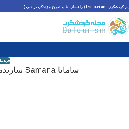
دشگری | Do Tourism ( راهنمای جامع تفریح و زندگی در دبی )
خرید مل
سامانا Samana سازنده ای نوآور و ممتاز در دبی