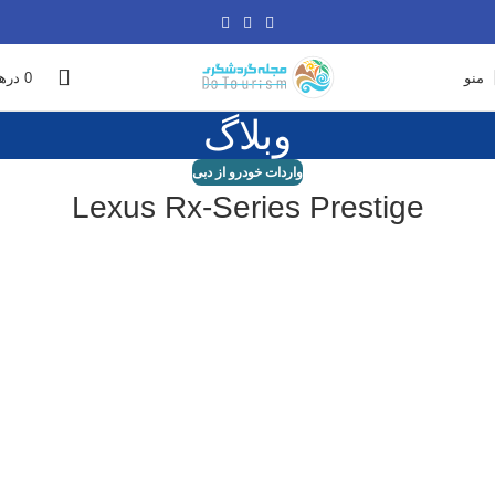
منو
0
دره
وبلاگ
واردات خودرو از دبی
Lexus Rx-Series Prestige