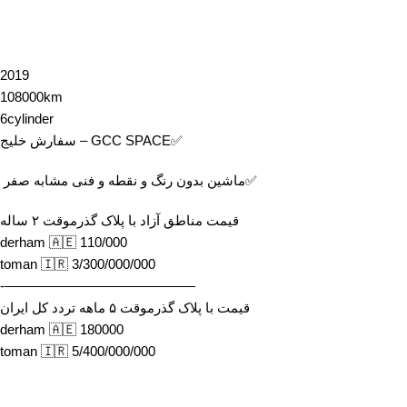
2019
108000km
6cylinder
✅GCC SPACE – سفارش خلیج
✅ماشین بدون رنگ و نقطه و فنی مشابه صفر
قیمت مناطق آزاد با پلاک گذرموقت ٢ ساله
110/000 derham 🇦🇪
3/300/000/000 toman 🇮🇷
——————————————-
قیمت با پلاک گذرموقت ۵ ماهه تردد کل ایران
180000 derham 🇦🇪
5/400/000/000 toman 🇮🇷