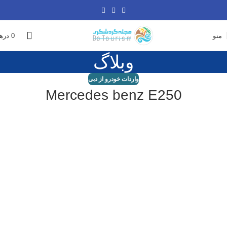
منو
0
دره
وبلاگ
واردات خودرو از دبی
Mercedes benz E250