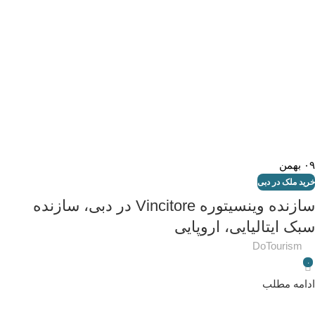
۰۹
بهمن
خرید ملک در دبی
سازنده وینسیتوره Vincitore در دبی، سازنده
سبک ایتالیایی، اروپایی
DoTourism
۰
ادامه مطلب