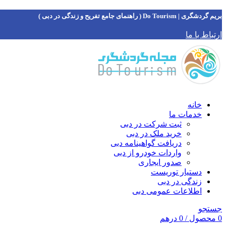
بریم گردشگری | Do Tourism ( راهنمای جامع تفریح و زندگی در دبی )
ارتباط با ما
خانه
خدمات ما
ثبت شرکت در دبی
خرید ملک در دبی
دریافت گواهینامه دبی
واردات خودرو از دبی
صدور ایجاری
دستیار توریست
زندگی در دبی
اطلاعات عمومی دبی
جستجو
0
محصول
/
0
درهم