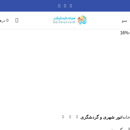
منو
0
دره
-16%
خانه
تور شهری و گردشگری
اسکی دبی