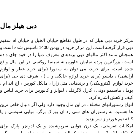
دبی هیلز مال
مرکز خرید دبی هیلز که در طول تقاطع خیابان الخیل و خیابان ام سقیم
دبی قرار گرفته است، این مرکز خرید در بهمن 1400 تاسیس شده است و
همچنان مانند اکثر مالهای دبی برندهای معروف دنیا را در خود جای داده
است، بزرگترین پرده نمایش خاورمیانه سینما روکسی در این مال واقع
ده است، برای خرید، می توان به
سفورا
(برای خرید عطر و لوازم
آرایشی) ، دایسو (برای خرید لوازم خانگی و …) ، شرف دی جی (برای
خرید لوازم الکترونیکی) و برندهایی مثل زارا ، مایکل کورس ، اچ اند ام ،
پوما ، ماسیمو دوتی ، کارل لاگرفلد ، لیوایز و کانورس برای خرید لباس و
کیف و کفش اشاره کرد.
انواع رستورانهای مختلف در این مال وجود دارد ولی اگر دنبال خاص ترین
ها هستید، به رستوران های سی زد ان بوراک برگر، میابی سوشی و یا
کافه تیم هورتونز سر بزنید.
امکانات تفریحی، یک ترن هوایی سرپوشیده و یک ادونچر پارک برای
کودکان بالای 3 سال وجود دارد که البته بقیه اعضای خانواده را نیز سرگرم